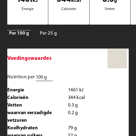
kJ
kcal
g
Ener­gie
Ca­lo­rie­ën
Vet­ten
Per 100 g
Per 25 g
Voedingswaardes
Nutrition per
100 g
Energie
1461
kJ
Calorieën
344
kcal
Vetten
0.3
g
waarvan verzadigde
0.2
g
vetzuren
Koolhydraten
79
g
waarvan suikers
52
g