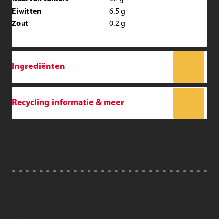
Eiwitten
6.5
g
Zout
0.2
g
Ingrediënten
Recycling informatie & meer