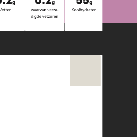
0.2
0.2
55
g
g
g
Vet­ten
waar­van ver­za­
Kool­hy­dra­ten
dig­de vet­zu­ren