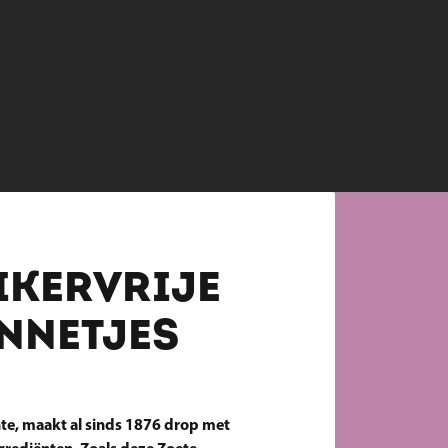
IKERVRIJE
NNETJES
te, maakt al sinds 1876 drop met 