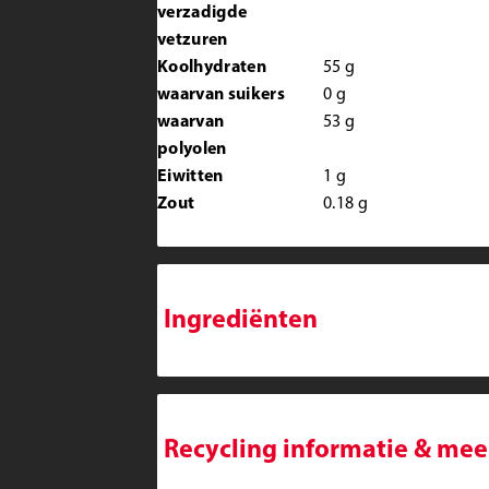
verzadigde
vetzuren
Koolhydraten
55
g
waarvan suikers
0
g
waarvan
53
g
polyolen
Eiwitten
1
g
Zout
0.18
g
Ingrediënten
Recycling informatie & mee