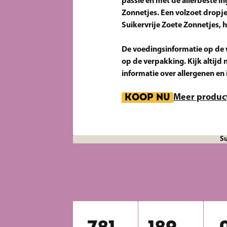
passie en met de allerbeste in
Zonnetjes. Een volzoet dropje
Suikervrije Zoete Zonnetjes, h
De voedingsinformatie op de w
op de verpakking. Kijk altijd 
informatie over allergenen en
KOOP NU
Meer produc
Su