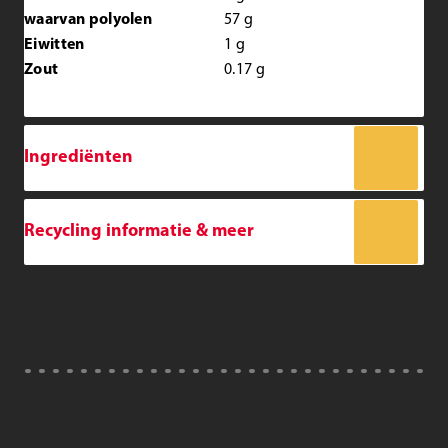
waarvan polyolen
57
g
Eiwitten
1
g
Zout
0.17
g
Ingrediënten
Recycling informatie & meer