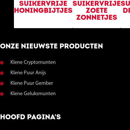
SUIKERVRIJE
SUIKERVRIJE
SU
HONINGBIJTJES
ZOETE
D
ZONNETJES
ONZE NIEUWSTE PRODUCTEN
Klene Cryptomunten
Klene Puur Anijs
Klene Puur Gember
Klene Geluksmunten
HOOFD PAGINA'S