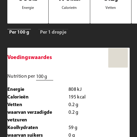
Ener­gie
Ca­lo­rie­ën
Vet­ten
Per 100 g
Per 1 dropje
Voedingswaardes
Nutrition per
100 g
Energie
808
kJ
Calorieën
195
kcal
Vetten
0.2
g
waarvan verzadigde
0.2
g
vetzuren
Koolhydraten
59
g
waarvan suikers
0
g