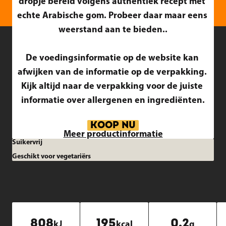
dropje bereid volgens authentiek recept met 
echte Arabische gom. Probeer daar maar eens 
weerstand aan te bieden..

De voedingsinformatie op de website kan 
afwijken van de informatie op de verpakking. 
Kijk altijd naar de verpakking voor de juiste 
informatie over allergenen en ingrediënten.
KOOP NU
Meer productinformatie
Suikervrij
Geschikt voor vegetariërs
808
195
0.2
kJ
kcal
g