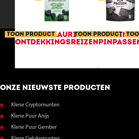
KLENE LAURIER
KLENE
TOON PRODUCT
TOON PRODUCT
TOO
ONTDEKKINGSREIZEN
PINPASSE
ONZE NIEUWSTE PRODUCTEN
Klene Cryptomunten
Klene Puur Anijs
Klene Puur Gember
Klene Geluksmunten