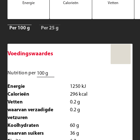
Ener­gie
Ca­lo­rie­ën
Vet­ten
Per 100 g
Per 25 g
Voedingswaardes
Nutrition per
100 g
Energie
1250
kJ
Calorieën
296
kcal
Vetten
0.2
g
waarvan verzadigde
0.2
g
vetzuren
Koolhydraten
60
g
waarvan suikers
36
g