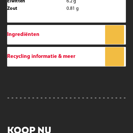
Eiwitten
6.2
g
Zout
0.81
g
Ingrediënten
Recycling informatie & meer
KOOP NU